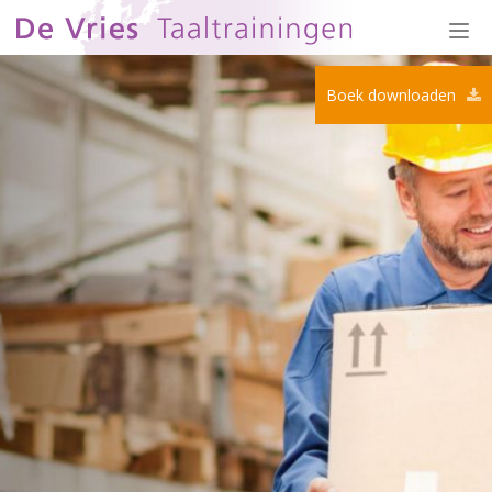
Togg
navi
Boek downloaden