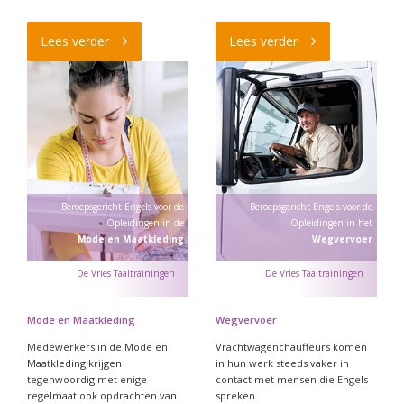
Lees verder
Lees verder
Beroepsgericht Engels voor de
Beroepsgericht Engels voor de
Opleidingen in de
Opleidingen in het
Mode en Maatkleding
Wegvervoer
Mode en Maatkleding
Wegvervoer
Medewerkers in de Mode en
Vrachtwagenchauffeurs komen
Maatkleding krijgen
in hun werk steeds vaker in
tegenwoordig met enige
contact met mensen die Engels
regelmaat ook opdrachten van
spreken.