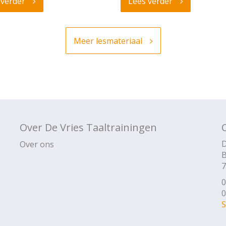
 verder
Lees verder
Meer lesmateriaal
Over De Vries Taaltrainingen
D
Over ons
B
7
0
0
S