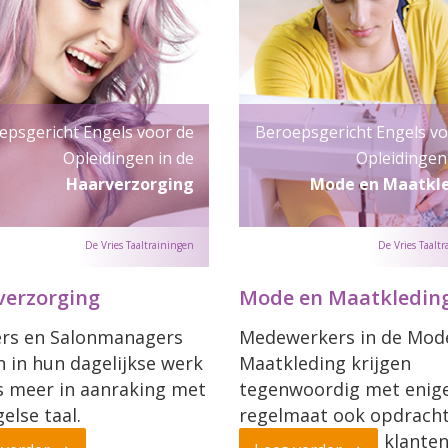
epsgericht Engels voor de
Beroepsgericht Engels vo
Opleidingen in de
Opleidingen 
Haarverzorging
Mode en Maatkl
verzorging
Mode en Maatkledin
rs en Salonmanagers
Medewerkers in de Mod
 in hun dagelijkse werk
Maatkleding krijgen
s meer in aanraking met
tegenwoordig met enig
else taal.
regelmaat ook opdrach
van Engelstalige klanten