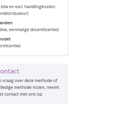
l. btw en excl. handlingkosten
endistributeur)
anden:
 btw, eenmalige docentlicentie)
model:
entlicentie)
contact
n vraag over deze methode of
olledige methode inzien, neemt
st contact met ons op.