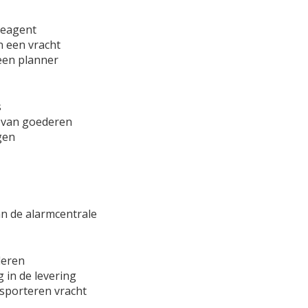
ieagent
n een vracht
een planner
s
n van goederen
gen
n de alarmcentrale
deren
 in de levering
sporteren vracht