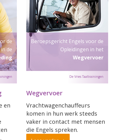
or de
Beroepsgericht Engels voor de
in de
Opleidingen in het
eding
Wegvervoer
g
Wegvervoer
e en
Vrachtwagenchauffeurs
komen in hun werk steeds
e
vaker in contact met mensen
ten
die Engels spreken.
.