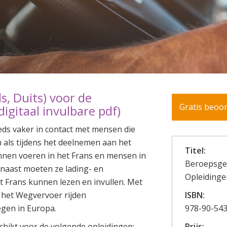
s, Duits) voor de
Gratis beoo
igitaal invulbare pdf)
ds vaker in contact met mensen die
n als tijdens het deelnemen aan het
Titel:
nen voeren in het Frans en mensen in
Beroepsger
naast moeten ze lading- en
Opleidinge
 Frans kunnen lezen en invullen. Met
 het Wegvervoer rijden
ISBN:
egen in Europa.
978-90-543
chikt voor de volgende opleidingen:
Prijs: