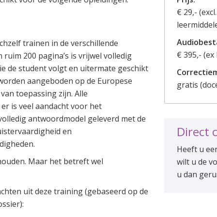
€ 29,- (exc
leermiddel
Audiobest
zelf trainen in de verschillende
€ 395,- (ex
ruim 200 pagina’s is vrijwel volledig
ie de student volgt en uitermate geschikt
Correctie
ng worden aangeboden op de Europese
gratis (doc
van toepassing zijn. Alle
r is veel aandacht voor het
 volledig antwoordmodel geleverd met de
Direct 
uistervaardigheid en
digheden.
Heeft u ee
houden. Maar het betreft wel
wilt u de v
u dan geru
chten uit deze training (gebaseerd op de
ssier):