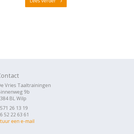
Lees verder
Contact
e Vries Taaltrainingen
innenweg 9b
384 BL Wilp
571 26 13 19
6 52 22 63 61
tuur een e-mail